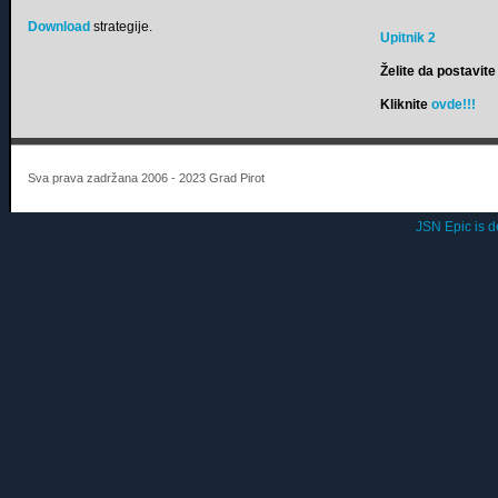
Download
strategije.
Upitnik 2
Želite da postavite 
Kliknite
ovde!!!
Sva prava zadržana 2006 - 2023 Grad Pirot
JSN Epic is 