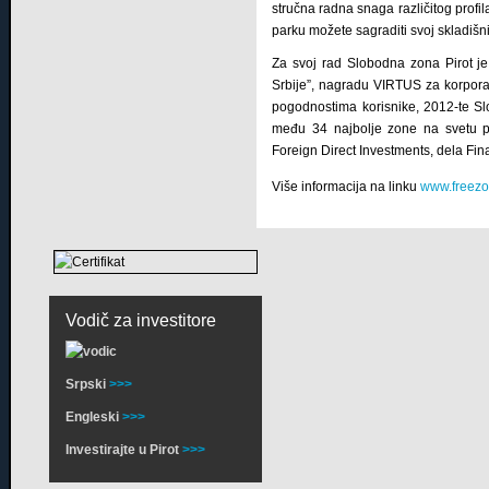
stručna radna snaga različitog profil
parku možete sagraditi svoj skladišni 
Za svoj rad Slobodna zona Pirot je
Srbije”, nagradu VIRTUS za korporati
pogodnostima korisnike, 2012-te Sl
među 34 najbolje zone na svetu po
Foreign Direct Investments, dela Fin
Više informacija na linku
www.freezo
Vodič za investitore
Srpski
>>>
Engleski
>>>
Investirajte u Pirot
>>>