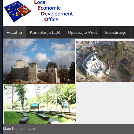
Početna
Kancelarija LER
Upoznajte Pirot
Investiranje
Main Promo Images