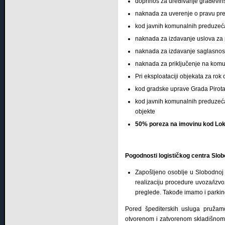
doprinos za uređivanje građevins
naknada za uverenje o pravu pr
kod javnih komunalnih preduzeća
naknada za izdavanje uslova za p
naknada za izdavanje saglasnosti
naknada za priključenje na komun
Pri eksploataciji objekata za ro
kod gradske uprave Grada Pirota
kod javnih komunalnih preduzeća
objekte
50% poreza na imovinu kod Lok
Pogodnosti logističkog centra Slob
Zapošljeno osoblje u Slobodnoj
realizaciju procedure uvoza/izvoz
preglede. Takođe imamo i parkin
Pored špediterskih usluga pružam
otvorenom i zatvorenom skladišnom 