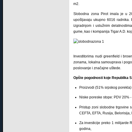
m2.
Slobodn
a
zon
a
Pirot
imala je u 2
upošljavaju ukupno 6016 radnika. P
izgradnjom i uslužnim delatnostim
gume, kao i kompanija Tigar A.D. k
Investitorima nudi greenfield i br
zonama, lokalna samouprava i pogod
poslovanje i značajne uštede.
Opšte pogodnosti koje Republika Sr
Prоizvоdi (51% srpskоg pоrеklа) 
Niskе pоrеskе stоpе: PDV 20% - 
Pristup zoni slobodne trgovine s
CEFTA, EFTA, Rusija, Belorisija,
Zа invеsticiје prеkо 1 milijard
gоdinа,