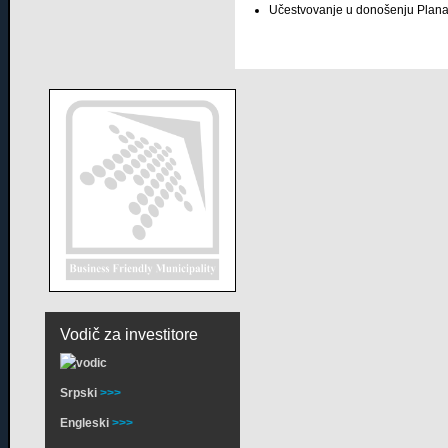
Učestvovanje u donošenju Plana k
Vodič za investitore
Srpski
>>>
Engleski
>>>