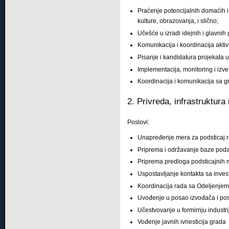
Praćenje potencijalnih domaćih i 
kulture, obrazovanja, i slično;
Učešće u izradi idejnih i glavnih
Komunikacija i koordinacija akti
Pisanje i kandidatura projekata uz
Implementacija, monitoring i izv
Koordinacija i komunikacija sa g
2. Privreda, infrastruktura 
Poslovi:
Unapređenje mera za podsticaj ra
Priprema i održavanje baze podat
Priprema predloga podsticajnih m
Uspostavljanje kontakta sa invest
Koordinacija rada sa Odeljenjem 
Uvođenje u posao izvođača i pos
Učestvovanje u formirnju industrijs
Vođenje javnih ivnesticija grada