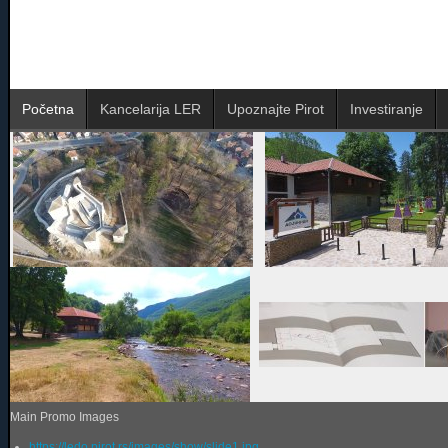
Početna
Kancelarija LER
Upoznajte Pirot
Investiranje
Main Promo Images
https://ledo.pirot.rs/images/show/slide1.jpg