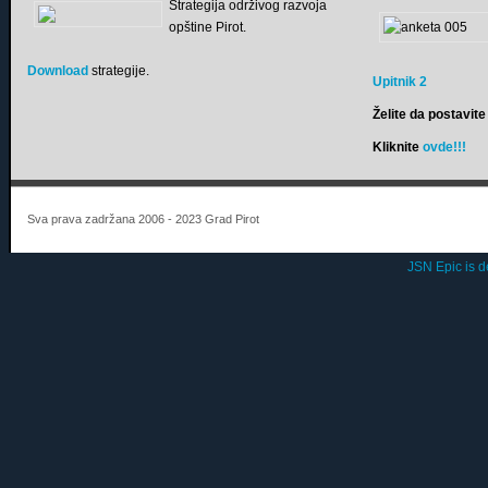
Strategija održivog razvoja
opštine Pirot.
Download
strategije.
Upitnik 2
Želite da postavite 
Kliknite
ovde!!!
Sva prava zadržana 2006 - 2023 Grad Pirot
JSN Epic is 